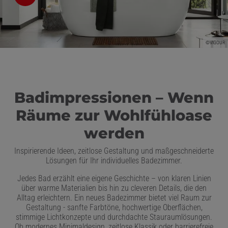
ießen
schließen
©VIGOUR
rmenü öffnen und schließen
nd schließen
Badimpressionen – Wenn
hließen
Räume zur Wohlfühloase
ßen
werden
Inspirierende Ideen, zeitlose Gestaltung und maßgeschneiderte
Lösungen für Ihr individuelles Badezimmer.
Jedes Bad erzählt eine eigene Geschichte – von klaren Linien
über warme Materialien bis hin zu cleveren Details, die den
Alltag erleichtern. Ein neues Badezimmer bietet viel Raum zur
Gestaltung - sanfte Farbtöne, hochwertige Oberflächen,
stimmige Lichtkonzepte und durchdachte Stauraumlösungen.
Ob modernes Minimaldesign, zeitlose Klassik oder barrierefreie