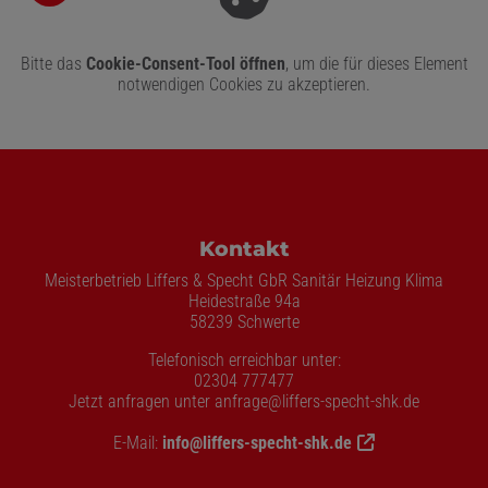
Bitte das
Cookie-Consent-Tool öffnen
, um die für dieses Element
notwendigen Cookies zu akzeptieren.
Footer - Kontaktdaten und Öffnungszeite
Kontakt
Meisterbetrieb Liffers & Specht GbR Sanitär Heizung Klima
Heidestraße 94a
58239 Schwerte
Telefonisch erreichbar unter:
02304 777477
Jetzt anfragen unter anfrage@liffers-specht-shk.de
E-Mail:
info@liffers-specht-shk.de