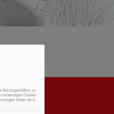
 zu akzeptieren.
es Nutzungserlebnis zu
ch notwendigen Cookies
hnologien finden Sie in