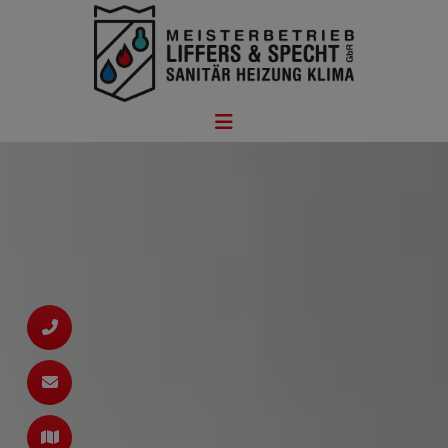
ießen
n
hließen
ßen
ießen
schließen
rmenü öffnen und schließen