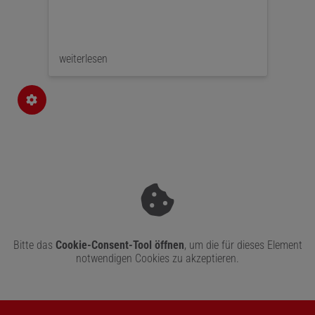
atur
CALUNA liefert das gewisse Extra für jedes
ben
Bad zu einem attraktiven Preis-Leistungs-
Verhältnis.
onen
weiterlesen
weite
s
Bitte das
Cookie-Consent-Tool öffnen
, um die für dieses Element
notwendigen Cookies zu akzeptieren.