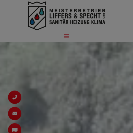
ießen
n
hließen
ßen
ießen
schließen
rmenü öffnen und schließen