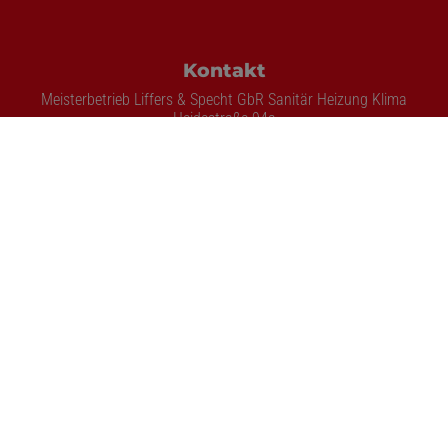
Footer - Kontaktdaten und Öffnungszeite
Kontakt
Meisterbetrieb Liffers & Specht GbR Sanitär Heizung Klima
Heidestraße 94a
58239 Schwerte
Telefonisch erreichbar unter:
02304 777477
Jetzt anfragen unter anfrage@liffers-specht-shk.de
E-Mail:
info@liffers-specht-shk.de
Öffnungszeiten
Montag - Freitag
08:00 - 18:00 Uhr