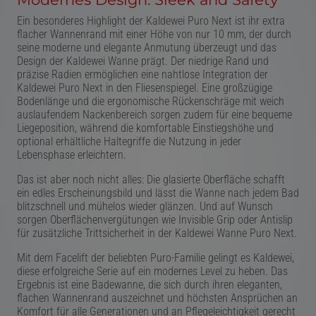
Ein besonderes Highlight der Kaldewei Puro Next ist ihr extra
flacher Wannenrand mit einer Höhe von nur 10 mm, der durch
seine moderne und elegante Anmutung überzeugt und das
Design der Kaldewei Wanne prägt. Der niedrige Rand und
präzise Radien ermöglichen eine nahtlose Integration der
Kaldewei Puro Next in den Fliesenspiegel. Eine großzügige
Bodenlänge und die ergonomische Rückenschräge mit weich
auslaufendem Nackenbereich sorgen zudem für eine bequeme
Liegeposition, während die komfortable Einstiegshöhe und
optional erhältliche Haltegriffe die Nutzung in jeder
Lebensphase erleichtern.
Das ist aber noch nicht alles: Die glasierte Oberfläche schafft
ein edles Erscheinungsbild und lässt die Wanne nach jedem Bad
blitzschnell und mühelos wieder glänzen. Und auf Wunsch
sorgen Oberflächenvergütungen wie Invisible Grip oder Antislip
für zusätzliche Trittsicherheit in der Kaldewei Wanne Puro Next.
Mit dem Facelift der beliebten Puro-Familie gelingt es Kaldewei,
diese erfolgreiche Serie auf ein modernes Level zu heben. Das
Ergebnis ist eine Badewanne, die sich durch ihren eleganten,
flachen Wannenrand auszeichnet und höchsten Ansprüchen an
Komfort für alle Generationen und an Pflegeleichtigkeit gerecht