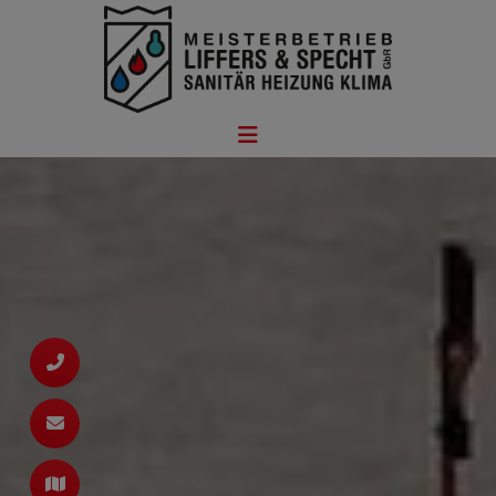
ießen
n
hließen
ßen
ießen
schließen
rmenü öffnen und schließen